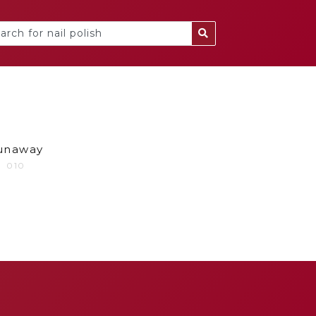
unaway
010